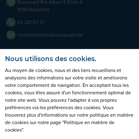
Boulevard Roi Albert II 8 bte 4
1000 Bruxelles
02 221 02 21
contact@ombudsmanposte.be
Nous utilisons des cookies.
Heures d'Ouverture
Au moyen de cookies, nous et des tiers recueillons et
Notre équipe est joignable par téléphone tous les jours
analysons des informations sur votre visite et améliorons
ouvrables de 9h à 17h. Nous pouvons également vous
votre comportement de navigation. En acceptant tous les
accueillir en nos bureaux moyennant la prise d’un rendez-
cookies, vous êtes assuré d'un fonctionnement optimal de
vous au préalable.
notre site web. Vous pouvez l'adapter à vos propres
préférences via les préférences des cookies. Vous
trouverez plus d'informations sur notre politique en matière
déclaration d'accessibilité
mentions légales
de cookies sur notre page "Politique en matière de
déclaration de confidentialité
cookies".
politique de gestion des cookies
cookie settings