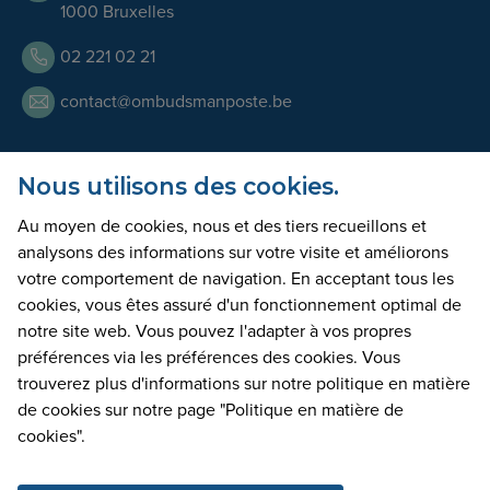
1000 Bruxelles
02 221 02 21
contact@ombudsmanposte.be
Nous utilisons des cookies.
Heures d'Ouverture
Au moyen de cookies, nous et des tiers recueillons et
Notre équipe est joignable par téléphone tous les jours
analysons des informations sur votre visite et améliorons
ouvrables de 9h à 17h. Nous pouvons également vous
votre comportement de navigation. En acceptant tous les
accueillir en nos bureaux moyennant la prise d’un rendez-
cookies, vous êtes assuré d'un fonctionnement optimal de
vous au préalable.
notre site web. Vous pouvez l'adapter à vos propres
préférences via les préférences des cookies. Vous
trouverez plus d'informations sur notre politique en matière
déclaration d'accessibilité
mentions légales
de cookies sur notre page "Politique en matière de
déclaration de confidentialité
cookies".
politique de gestion des cookies
cookie settings
website by digicreate.be