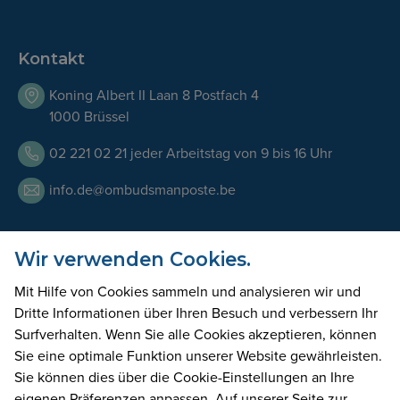
Kontakt
Koning Albert II Laan 8 Postfach 4
1000 Brüssel
02 221 02 21 jeder Arbeitstag von 9 bis 16 Uhr
info.de@ombudsmanposte.be
Wir verwenden Cookies.
Öffnungszeiten
Mit Hilfe von Cookies sammeln und analysieren wir und
Unser Team ist an allen Werktagen von 9.00 bis 17.00 Uhr
Dritte Informationen über Ihren Besuch und verbessern Ihr
telefonisch erreichbar. Wir können Sie auch in unseren
Surfverhalten. Wenn Sie alle Cookies akzeptieren, können
Büros empfangen, wenn Sie vorher einen Termin
Sie eine optimale Funktion unserer Website gewährleisten.
vereinbaren.
Sie können dies über die Cookie-Einstellungen an Ihre
eigenen Präferenzen anpassen. Auf unserer Seite zur