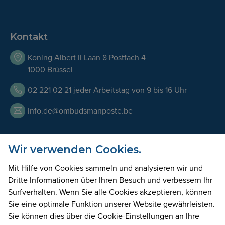
Kontakt
Koning Albert II Laan 8 Postfach 4
1000 Brüssel
02 221 02 21 jeder Arbeitstag von 9 bis 16 Uhr
info.de@ombudsmanposte.be
Wir verwenden Cookies.
Öffnungszeiten
Mit Hilfe von Cookies sammeln und analysieren wir und
Unser Team ist an allen Werktagen von 9.00 bis 17.00 Uhr
Dritte Informationen über Ihren Besuch und verbessern Ihr
telefonisch erreichbar. Wir können Sie auch in unseren
Surfverhalten. Wenn Sie alle Cookies akzeptieren, können
Büros empfangen, wenn Sie vorher einen Termin
Sie eine optimale Funktion unserer Website gewährleisten.
vereinbaren.
Sie können dies über die Cookie-Einstellungen an Ihre