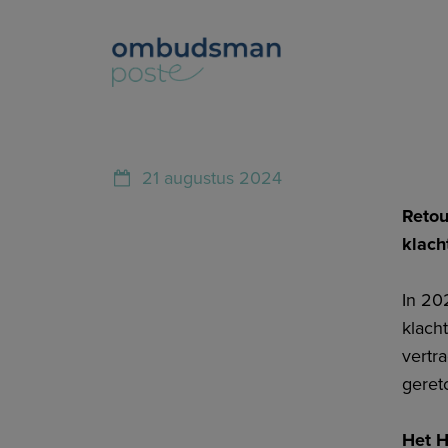
21 augustus 2024
Retou
klach
In 20
klach
vertr
geret
Het H