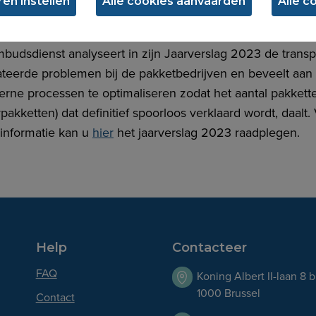
en instellen
Alle c
evelingen van ombudsman post
e
budsdienst analyseert in zijn Jaarverslag 2023 de transp
ateerde problemen bij de pakketbedrijven en beveelt aa
terne processen te optimaliseren zodat het aantal pakkett
pakketten) dat definitief spoorloos verklaard wordt, daalt.
informatie kan u
hier
het jaarverslag 2023 raadplegen.
Help
Contacteer
FAQ
Koning Albert II-laan 8 
1000 Brussel
Contact