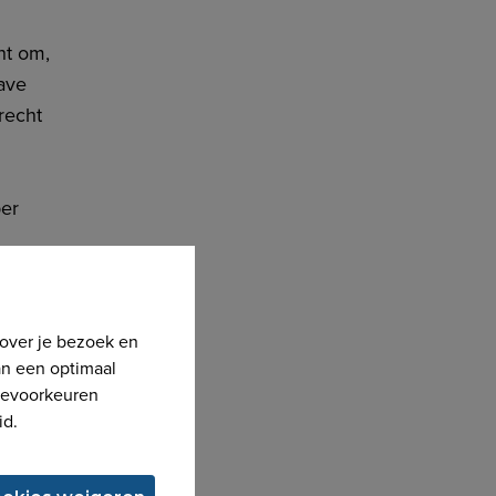
ht om,
ave
recht
per
wel
iers
 over je bezoek en
an een optimaal
kievoorkeuren
id.
n
ht.