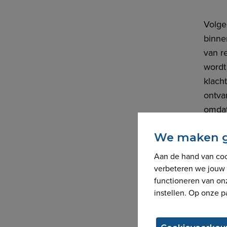
Volge
binne
van r
wordt 
klach
ontva
omdat
We maken ge
Een g
degel
Aan de hand van coo
vaak 
verbeteren we jouw 
functioneren van on
instellen. Op onze p
Voor 
bijko