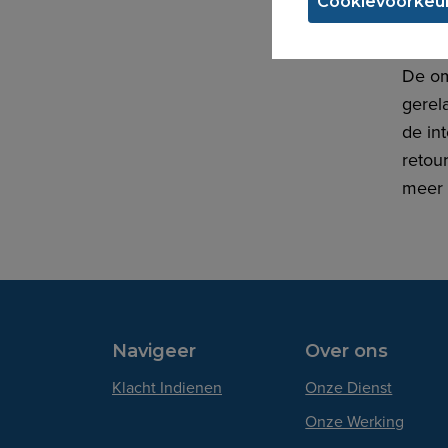
Cookievoorkeur
Aanb
De om
gerel
de in
retour
meer 
Navigeer
Over ons
Klacht Indienen
Onze Dienst
Onze Werking