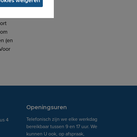
ookies weigeren
ort
n om
en (en
 Voor
Openingsuren
Telefonisch zijn we elke werkdag
bus 4
bereikbaar tussen 9 en 17 uur. We
kunnen U ook, op afspraak,